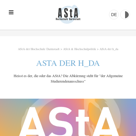
DE
AStA der Hochschule Darmstadt
>
AStA & Hochschulpolitik
>
AStA der h_da
ASTA DER H_DA
Heisst es der, die oder das AStA? Die Abkürzung steht für "der Allgemeine
Studierendenausschuss"