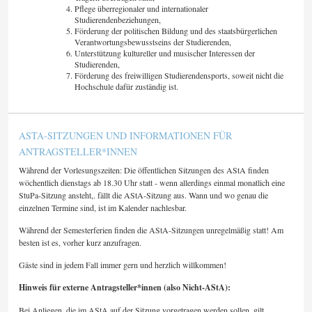
Pflege überregionaler und internationaler
Studierendenbeziehungen,
Förderung der politischen Bildung und des staatsbürgerlichen
Verantwortungsbewusstseins der Studierenden,
Unterstützung kultureller und musischer Interessen der
Studierenden,
Förderung des freiwilligen Studierendensports, soweit nicht die
Hochschule dafür zuständig ist.
ASTA-SITZUNGEN UND INFORMATIONEN FÜR
ANTRAGSTELLER*INNEN
Während der Vorlesungszeiten: Die öffentlichen Sitzungen des AStA finden
wöchentlich dienstags ab 18.30 Uhr statt - wenn allerdings einmal monatlich eine
StuPa-Sitzung ansteht,. fällt die AStA-Sitzung aus. Wann und wo genau die
einzelnen Termine sind, ist im Kalender nachlesbar.
Während der Semesterferien finden die AStA-Sitzungen unregelmäßig statt! Am
besten ist es, vorher kurz anzufragen.
Gäste sind in jedem Fall immer gern und herzlich willkommen!
Hinweis für externe Antragsteller*innen (also Nicht-AStA):
Bei Anliegen, die im AStA auf der Sitzung vorgetragen werden sollen, gilt