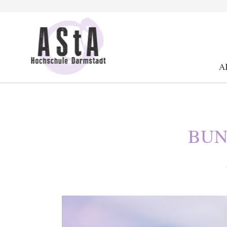
Suche
Schrift kleiner
Schrift größer
Kontrast
A
BUN