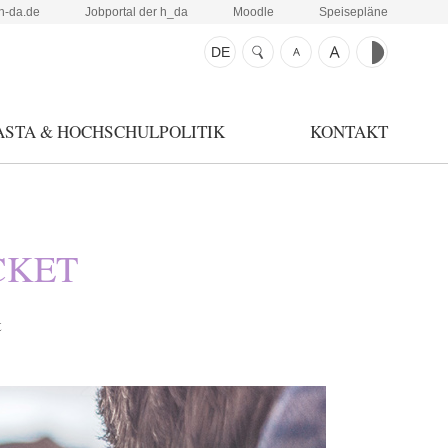
h-da.de
Jobportal der h_da
Moodle
Speisepläne
DE
ASTA & HOCHSCHULPOLITIK
KONTAKT
CKET
t