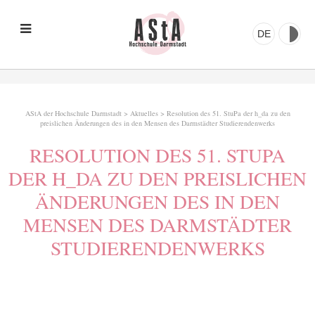
DE
AStA der Hochschule Darmstadt
>
Aktuelles
>
Resolution des 51. StuPa der h_da zu den
preislichen Änderungen des in den Mensen des Darmstädter Studierendenwerks
RESOLUTION DES 51. STUPA
DER H_DA ZU DEN PREISLICHEN
ÄNDERUNGEN DES IN DEN
MENSEN DES DARMSTÄDTER
STUDIERENDENWERKS