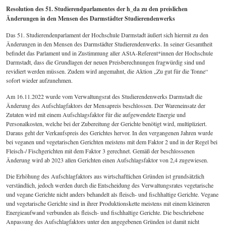
Resolution des 51. Studierendparlamentes der h_da zu den preislichen
Änderungen in den Mensen des Darmstädter Studierendenwerks
Das 51. Studierendenparlament der Hochschule Darmstadt äußert sich hiermit zu den
Änderungen in den Mensen des Darmstädter Studierendenwerks. In seiner Gesamtheit
befindet das Parlament und in Zustimmung aller AStA-Referent*innen der Hochschule
Darmstadt, dass die Grundlagen der neuen Preisberechnungen fragwürdig sind und
revidiert werden müssen. Zudem wird angemahnt, die Aktion „Zu gut für die Tonne“
sofort wieder aufzunehmen.
Am 16.11.2022 wurde vom Verwaltungsrat des Studierendenwerks Darmstadt die
Änderung des Aufschlagfaktors der Mensapreis beschlossen. Der Wareneinsatz der
Zutaten wird mit einem Aufschlagsfaktor für die aufgewendete Energie und
Personalkosten, welche bei der Zubereitung der Gerichte benötigt wird, multipliziert.
Daraus geht der Verkaufspreis des Gerichtes hervor. In den vergangenen Jahren wurde
bei veganen und vegetarischen Gerichten meistens mit dem Faktor 2 und in der Regel bei
Fleisch-/ Fischgerichten mit dem Faktor 3 gerechnet. Gemäß der beschlossenen
Änderung wird ab 2023 allen Gerichten einen Aufschlagsfaktor von 2,4 zugewiesen.
Die Erhöhung des Aufschlagfaktors aus wirtschaftlichen Gründen ist grundsätzlich
verständlich, jedoch werden durch die Entscheidung des Verwaltungsrates vegetarische
und vegane Gerichte nicht anders behandelt als fleisch- und fischhaltige Gerichte. Vegane
und vegetarische Gerichte sind in ihrer Produktionskette meistens mit einem kleineren
Energieaufwand verbunden als fleisch- und fischhaltige Gerichte. Die beschriebene
Anpassung des Aufschlagfaktors unter den angegebenen Gründen ist damit nicht