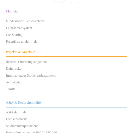
Mobilität
bundesweites Semesterticket
Leihfahrradsystem
Car-Sharing
Parkplätze an der h_da
Projekte & Angebote
(Rechts-) Beratungsangebote
Kulturticket
Internationaler Studierendenausweis
Ach_dasta!
TamBi
AStA & Hochschulpolitik
AStA der h_da
Fachschaftsräte
Studierendenparlament
Hochschulwahlen im WS 2025/2026