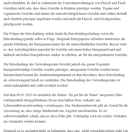
nachvollziehbar. Es darf in Anbetracht der Umweltauswirkungen von Fleisch und Fisch
Gerichten nicht sein, dass diese Gerichte in Relation günstiger werden. Vegane und
vegetarische Gerichte sind immer die umweltverträglicheren Gerichte und sollten deshalb
auch deutlich günstiger angeboten werden und nicht mit Fleisch- und Fischgerichten
gleichgesetzt werden.
Die Folgen der Entscheidung stellen damit die Entscheidungsfindung sowie die
Entscheidungsgründe selbst in Frage. Steigende Energiepreise erfordern mindestens die
gleiche Erhöhung der Energiepauschalen für die unterschiedlichen Gerichte. Besser wäre
es, den Aufschlagfaktor pauschal für Gerichte mit einem hohen Energieaufwand und
dadurch mit hohen Energiekosten stärker zu erhöhen, als für die energieärmeren Gerichte.
Die Entscheidung des Verwaltungsrates bewirkt jedoch das genau Gegenteil.
Energieaufwändige Gerichte werden günstiger, energiearme Gerichte werden teurer.
Entsprechend kommt das Studierendenparlament zu dem Beschluss diese Entscheidung
als schwerwiegend falsch zu verurteilen. Die Entscheidung des Verwaltungsrates ist
somit inakzeptabel und sollte revidiert werden!
Seit dem 09.01.2023 ist zusätzlich die Aktion "Zu gut für die Tonne" ausgesetzt (Hier
wirdeigentlich übriggebliebenes Essen zum halben Preis verkauft, um
Lebensmittelverschwendung vorzubeugen). Das Studierendenwerk gibt als Grund für die
Aussetzung an, dass einige Studierende das Angebot missbrauchen. Es ist
selbstverständlich schade, dasses diese Fälle gibt. Vollständig wird ein solches Verhalten
nie vermieden werden können.
Dennoch ist es unglaubwürdig zu behaupten, dass eine „nicht vernachlässigbare Zahl von