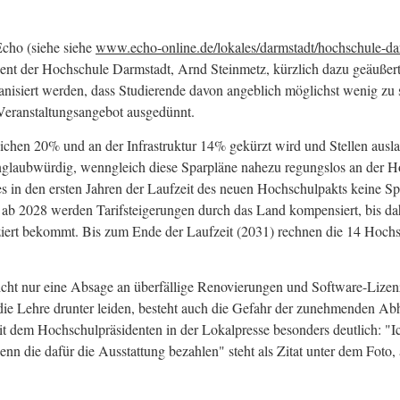
Echo (siehe siehe
www.echo-online.de/lokales/darmstadt/hochschule-da
ident der Hochschule Darmstadt, Arnd Steinmetz, kürzlich dazu geäuße
anisiert werden, dass Studierende davon angeblich möglichst wenig z
Veranstaltungsangebot ausgedünnt.
ichen 20% und an der Infrastruktur 14% gekürzt wird und Stellen ausl
s unglaubwürdig, wenngleich diese Sparpläne nahezu regungslos an de
es in den ersten Jahren der Laufzeit des neuen Hochschulpakts keine Sp
 ab 2028 werden Tarifsteigerungen durch das Land kompensiert, bis da
iert bekommt. Bis zum Ende der Laufzeit (2031) rechnen die 14 Hochsc
nicht nur eine Absage an überfällige Renovierungen und Software-Lizenz
ie Lehre drunter leiden, besteht auch die Gefahr der zunehmenden Abhä
t dem Hochschulpräsidenten in der Lokalpresse besonders deutlich: "Ic
n die dafür die Ausstattung bezahlen" steht als Zitat unter dem Foto,