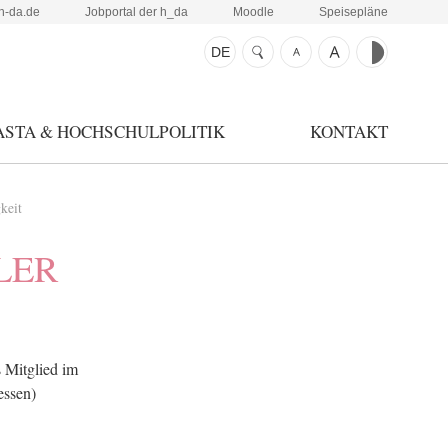
h-da.de
Jobportal der h_da
Moodle
Speisepläne
DE
ASTA & HOCHSCHULPOLITIK
KONTAKT
keit
LER
 Mitglied im
ssen)