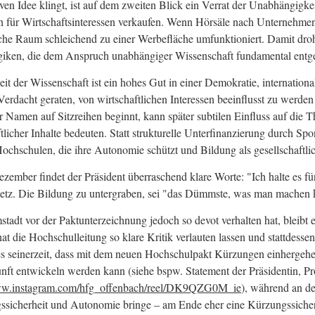
ven Idee klingt, ist auf dem zweiten Blick ein Verrat der Unabhängigkei
en für Wirtschaftsinteressen verkaufen. Wenn Hörsäle nach Unternehm
sche Raum schleichend zu einer Werbefläche umfunktioniert. Damit dro
ogiken, die dem Anspruch unabhängiger Wissenschaft fundamental entg
t der Wissenschaft ist ein hohes Gut in einer Demokratie, internation
erdacht geraten, von wirtschaftlichen Interessen beeinflusst zu werden
 Namen auf Sitzreihen beginnt, kann später subtilen Einfluss auf die 
icher Inhalte bedeuten. Statt strukturelle Unterfinanzierung durch Spo
 Hochschulen, die ihre Autonomie schützt und Bildung als gesellschaftl
mber findet der Präsident überraschend klare Worte: "Ich halte es für
nmetz. Die Bildung zu untergraben, sei "das Dümmste, was man machen 
adt vor der Paktunterzeichnung jedoch so devot verhalten hat, bleibt 
t die Hochschulleitung so klare Kritik verlauten lassen und stattdess
es seinerzeit, dass mit dem neuen Hochschulpakt Kürzungen einhergehe
unft entwickeln werden kann (siehe bspw. Statement der Präsidentin, Pr
w.instagram.com/hfg_offenbach/reel/DK9QZG0M_ie
), während an d
ssicherheit und Autonomie bringe – am Ende eher eine Kürzungssicherh