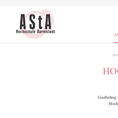
Suche
Schrift kleiner
Schrift größer
Kontrast
A
ASt
HO
Gastbeitrag
Hoch